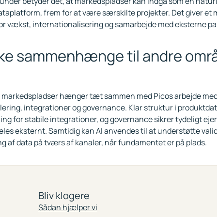
kunder betyder det, at markedspladser kan indgå som en naturl
taplatform, frem for at være særskilte projekter. Det giver et
or vækst, internationalisering og samarbejde med eksterne pa
ke sammenhænge til andre omr
g markedspladser hænger tæt sammen med Picos arbejde med
ering, integrationer og governance. Klar struktur i produktdat
g for stabile integrationer, og governance sikrer tydeligt ejers
eles eksternt. Samtidig kan AI anvendes til at understøtte vali
g af data på tværs af kanaler, når fundamentet er på plads.
Bliv klogere
Sådan hjælper vi