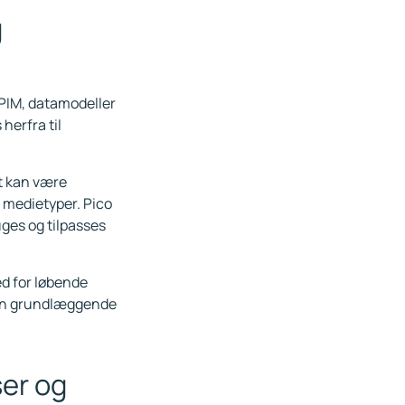
g
PIM, datamodeller
herfra til
et kan være
r medietyper. Pico
uges og tilpasses
ed for løbende
 den grundlæggende
er og