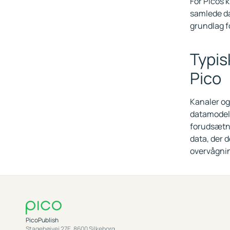
For Picos 
samlede da
grundlag f
Typis
Pico
Kanaler o
datamodell
forudsætnin
data, der d
overvågnin
PicoPublish
Stagehøjvej 27E, 8600 Silkeborg