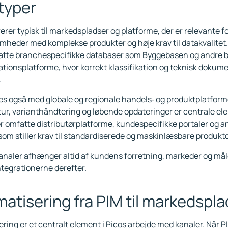
typer
erer typisk til markedspladser og platforme, der er relevante f
mheder med komplekse produkter og høje krav til datakvalitet.
atte branchespecifikke databaser som Byggebasen og andre 
ionsplatforme, hvor korrekt klassifikation og teknisk dokume
.
es også med globale og regionale handels‑ og produktplatfo
tur, varianthåndtering og løbende opdateringer er centrale e
r omfatte distributørplatforme, kundespecifikke portaler og a
som stiller krav til standardiserede og maskinlæsbare produkt
kanaler afhænger altid af kundens forretning, markeder og mål
ntegrationerne derefter.
atisering fra PIM til markedspl
ring er et centralt element i Picos arbejde med kanaler. Når 