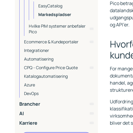
Pico betr
EasyCatalog
datalandska
Markedspladser
udgangspunk
og API’er.
Hvilke PIM systemer anbefaler
Pico
Perfion
Hvorf
Ecommerce & Kundeportaler
Inriver
Viden om Ecommerce
Integrationer
kund
Centrix PMX
Composable, Headless &
Ecommerce platforme
Automatisering
MACH
DynamicWeb
DynamicWeb Ecommerce
Kundeportaler &
CPQ - Configure Price Quote
For mange 
B2B ecommerce
Selvbestjeningsløsninger
Struct
Custom Commerce
Mercura
dokumentat
Katalogautomatisering
Agentic Commerce
UnoPIM - PIM til Shopify
Shopify
handel, ag
Azure
strukturer
DevOps
Udfordring
Brancher
klassifika
Manufacturing & Produktion
AI
virksomhed
Wholesale
AI i udviklingsprocesser
Karriere
bliver det 
Byggebranchen
Hvordan får store virksomheder
Om at arbejde hos Pico