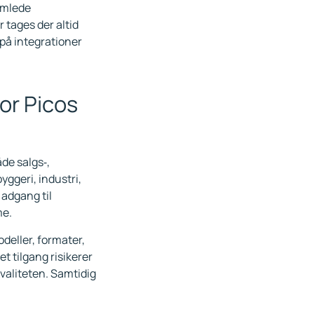
amlede
 tages der altid
 på integrationer
or Picos
de salgs‑,
ggeri, industri,
adgang til
me.
deller, formater,
t tilgang risikerer
valiteten. Samtidig