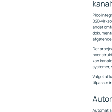
kanal
Pico integr
B2B‑virkso
andet omf
dokumentat
afgørende
Der arbejd
hvor struk
kan kanale
systemer, 
Valget af 
tilpasser i
Autom
Automatise