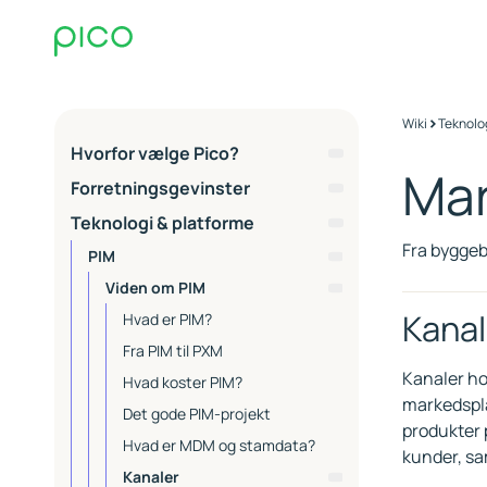
>
Wiki
Teknolo
Hvorfor vælge Pico?
Mar
Om Pico & Kernekompetancer
Forretningsgevinster
EQ
Forretningsprocesser
Teknologi & platforme
Commerce Ops
Vækst
Fra byggeb
PIM
Co-working
Governance
Viden om PIM
Proces og samarbejde
Digital Product Passport &
Kanal
Hvad er PIM?
Bæredygtighedsrapportering
Drift og support
Fra PIM til PXM
Digital transformation
SLA Pakker - Service Level
Rådgivere hos Pico
Kanaler ho
Hvad koster PIM?
Agreements
Datakvalitet
ESG
markedspla
Essential
Det gode PIM-projekt
Kontakt Support
produkter 
Extended
Hvad er MDM og stamdata?
kunder, s
Premium
Kanaler