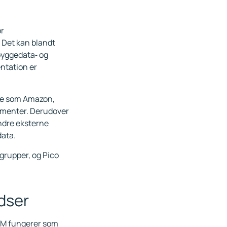
or
 Det kan blandt
byggedata‑ og
ntation er
rme som Amazon,
lementer. Derudover
ndre eksterne
data.
grupper, og Pico
adser
PIM fungerer som