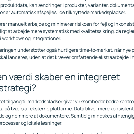
 produktdata, kan ændringer i produkter, varianter, dokumenta
tioner automatisk afspejles i de tilknyttede markedspladser.
rer manuelt arbejde og minimerer risikoen for fejl og inkonsis
ligt at arbejde mere systematisk med kvalitetssikring, da regle
i workflows og integrationer.
ringen understøtter også hurtigere time‑to‑market, når nye p
kal lanceres, uden at det kræver omfattende ekstraarbejde i h
en værdi skaber en integreret
strategi?
ret tilgang til markedspladser giver virksomheder bedre kontro
a på tværs af eksterne platforme. Data bliver mere konsistente
lde og nemmere at dokumentere. Samtidig mindskes afhængi
rocesser og lokale løsninger.