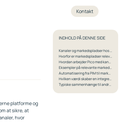
+45 70 27 05 04
Kontakt
INDHOLD PÅ DENNE SIDE
Kanaler og markedspladser hos Pico
Hvorfor er markedspladser relevante for Picos kunder?
Hvordan arbejder Pico med kanaler og integrationer?
Eksempler på relevante markedspladser og kanaltyper
Automatisering fra PIM til markedspladser
Hvilken værdi skaber en integreret kanalstrategi?
Typiske sammenhænge til andre områder hos Pico
terne platforme og
m at sikre, at
analer, hvor