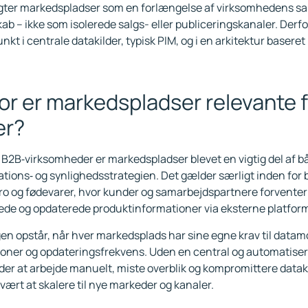
agter markedspladser som en forlængelse af virksomhedens s
b – ikke som isolerede salgs- eller publiceringskanaler. Derfor
t i centrale datakilder, typisk PIM, og i en arkitektur baseret
or er markedspladser relevante f
er?
B2B‑virksomheder er markedspladser blevet en vigtig del af bå
ions‑ og synlighedsstrategien. Det gælder særligt inden for by
ro og fødevarer, hvor kunder og samarbejdspartnere forventer 
ede og opdaterede produktinformationer via eksterne platfor
en opstår, når hver markedsplads har sine egne krav til datamo
tioner og opdateringsfrekvens. Uden en central og automatisere
er at arbejde manuelt, miste overblik og kompromittere datak
svært at skalere til nye markeder og kanaler.