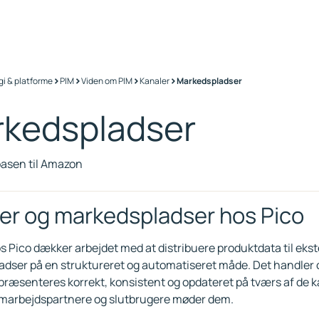
>
>
>
>
gi & platforme
PIM
Viden om PIM
Kanaler
Markedspladser
kedspladser
asen til Amazon
er og markedspladser hos Pico
s Pico dækker arbejdet med at distribuere produktdata til eks
dser på en struktureret og automatiseret måde. Det handler o
præsenteres korrekt, konsistent og opdateret på tværs af de k
amarbejdspartnere og slutbrugere møder dem.