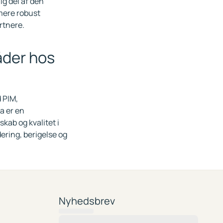
ig del af den
 mere robust
rtnere.
åder hos
 PIM,
a er en
kab og kvalitet i
dering, berigelse og
Nyhedsbrev