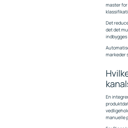
master for
klassifika
Det reduce
det det mu
indbygges 
Automatise
markeder s
Hvilk
kanal
En integre
produktdat
vedligeho
manuelle p