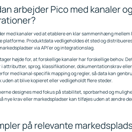
an arbejder Pico med kanaler o
rationer?
der med kanaler ved at etablere en klar sammenhæng mellem 
e platforme. Produktdata vedligeholdes ét sted og distribueres 
markedspladser via API’er og integrationslag.
ager højde for, at forskellige kanaler har forskellige behov. D
 i attributter, sprog, klassifikationer, dokumentationskrav elle
erfor med kanal‑specifik mapping og regler, så data kan genbr
uden at blive kopieret eller vedligeholdt flere steder.
nerne designes med fokus på stabilitet, sporbarhed og muligh
 så nye krav eller markedspladser kan tilføjes uden at ændre
pler på relevante markedsplads