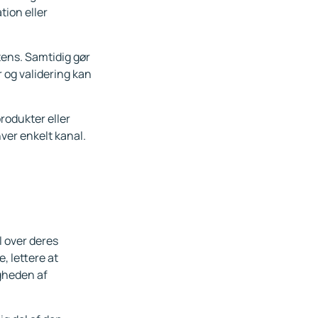
tion eller
tens. Samtidig gør
r og validering kan
rodukter eller
ver enkelt kanal.
l over deres
, lettere at
gheden af