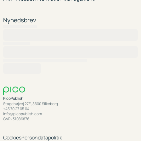
Nyhedsbrev
PicoPublish
Stagehøjvej 27E, 8600 Silkeborg
+45 70 27 05 04
info@picopublish.com
CVR: 31086876
Cookies
Persondatapolitik