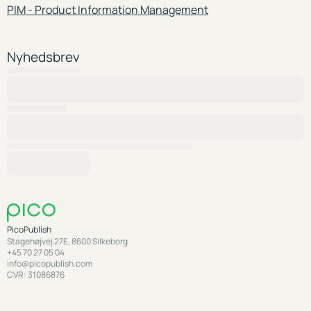
PIM - Product Information Management
Nyhedsbrev
PicoPublish
Stagehøjvej 27E, 8600 Silkeborg
+45 70 27 05 04
info@picopublish.com
CVR: 31086876