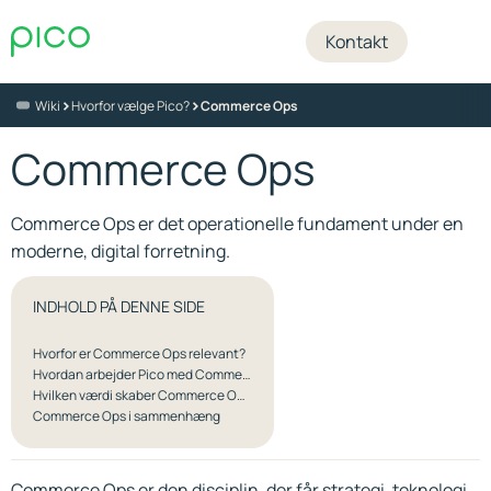
Kontakt
>
>
Wiki
Hvorfor vælge Pico?
Commerce Ops
Commerce Ops
Commerce Ops er det operationelle fundament under en
moderne, digital forretning.
INDHOLD PÅ DENNE SIDE
Hvorfor er Commerce Ops relevant?
Hvordan arbejder Pico med Commerce Ops?
Hvilken værdi skaber Commerce Ops?
Commerce Ops i sammenhæng
Commerce Ops er den disciplin, der får strategi, teknologi